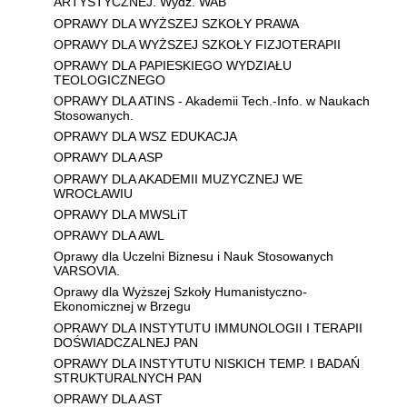
ARTYSTYCZNEJ. Wydz. WAB
OPRAWY DLA WYŻSZEJ SZKOŁY PRAWA
OPRAWY DLA WYŻSZEJ SZKOŁY FIZJOTERAPII
OPRAWY DLA PAPIESKIEGO WYDZIAŁU
TEOLOGICZNEGO
OPRAWY DLA ATINS - Akademii Tech.-Info. w Naukach
Stosowanych.
OPRAWY DLA WSZ EDUKACJA
OPRAWY DLA ASP
OPRAWY DLA AKADEMII MUZYCZNEJ WE
WROCŁAWIU
OPRAWY DLA MWSLiT
OPRAWY DLA AWL
Oprawy dla Uczelni Biznesu i Nauk Stosowanych
VARSOVIA.
Oprawy dla Wyższej Szkoły Humanistyczno-
Ekonomicznej w Brzegu
OPRAWY DLA INSTYTUTU IMMUNOLOGII I TERAPII
DOŚWIADCZALNEJ PAN
OPRAWY DLA INSTYTUTU NISKICH TEMP. I BADAŃ
STRUKTURALNYCH PAN
OPRAWY DLA AST