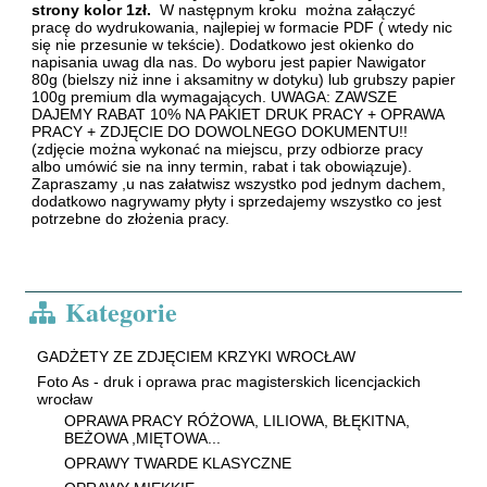
strony kolor 1zł.
W następnym kroku można załączyć
pracę do wydrukowania, najlepiej w formacie PDF ( wtedy nic
się nie przesunie w tekście). Dodatkowo jest okienko do
napisania uwag dla nas. Do wyboru jest papier Nawigator
80g (bielszy niż inne i aksamitny w dotyku) lub grubszy papier
100g premium dla wymagających. UWAGA: ZAWSZE
DAJEMY RABAT 10% NA PAKIET DRUK PRACY + OPRAWA
PRACY + ZDJĘCIE DO DOWOLNEGO DOKUMENTU!!
(zdjęcie można wykonać na miejscu, przy odbiorze pracy
albo umówić sie na inny termin, rabat i tak obowiązuje).
Zapraszamy ,u nas załatwisz wszystko pod jednym dachem,
dodatkowo nagrywamy płyty i sprzedajemy wszystko co jest
potrzebne do złożenia pracy.
Kategorie
GADŻETY ZE ZDJĘCIEM KRZYKI WROCŁAW
Foto As - druk i oprawa prac magisterskich licencjackich
wrocław
OPRAWA PRACY RÓŻOWA, LILIOWA, BŁĘKITNA,
BEŻOWA ,MIĘTOWA...
OPRAWY TWARDE KLASYCZNE