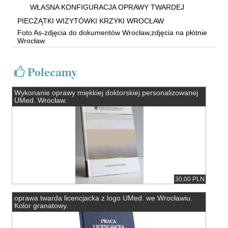
WŁASNA KONFIGURACJA OPRAWY TWARDEJ
PIECZĄTKI WIZYTÓWKI KRZYKI WROCŁAW
Foto As-zdjęcia do dokumentów Wrocław,zdjęcia na płótnie
Wrocław
Polecamy
Wykonanie oprawy miękkiej doktorskiej personalizowanej
UMed. Wrocław.
30,00 PLN
oprawa twarda licencjacka z logo UMed. we Wrocławiu.
Kolor granatowy.