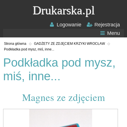
Drukarska.pl
Logowanie
Rejestracja
Menu
Strona główna
GADŻETY ZE ZDJĘCIEM KRZYKI WROCŁAW
Podkładka pod mysz, miś, inne...
Podkładka pod mysz,
miś, inne...
Magnes ze zdjęciem