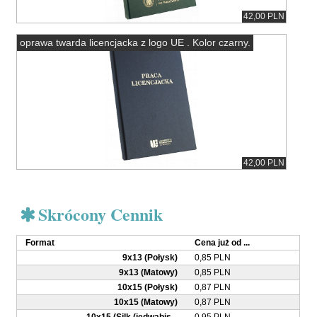
42,00 PLN
oprawa twarda licencjacka z logo UE . Kolor czarny.
42,00 PLN
Skrócony Cennik
Format
Cena już od ...
9x13 (Połysk)
0,85 PLN
9x13 (Matowy)
0,85 PLN
10x15 (Połysk)
0,87 PLN
10x15 (Matowy)
0,87 PLN