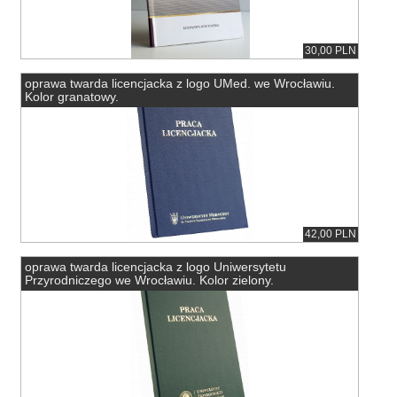
30,00 PLN
oprawa twarda licencjacka z logo UMed. we Wrocławiu.
Kolor granatowy.
42,00 PLN
oprawa twarda licencjacka z logo Uniwersytetu
Przyrodniczego we Wrocławiu. Kolor zielony.