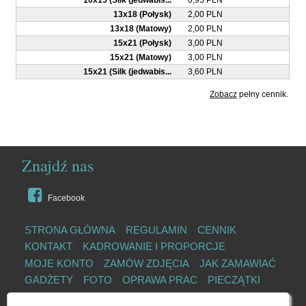
10x15 (Silk (jedwabis...
0,95 PLN
13x18 (Połysk)
2,00 PLN
13x18 (Matowy)
2,00 PLN
15x21 (Połysk)
3,00 PLN
15x21 (Matowy)
3,00 PLN
15x21 (Silk (jedwabis...
3,60 PLN
Zobacz
pełny cennik.
Znajdź nas
Facebook
STRONA GŁÓWNA
REGULAMIN
CENNIK
KONTAKT
KADROWANIE I PROPORCJE
MOJE KONTO
ZAMÓW ZDJĘCIA
JAK ZAMAWIAĆ
GADŻETY
FOTO
OPRAWA PRAC
PIECZĄTKI
KSERO
SKAN
DRUK